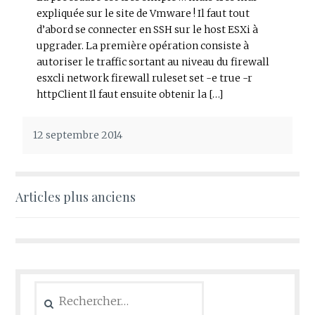
expliquée sur le site de Vmware ! Il faut tout
d’abord se connecter en SSH sur le host ESXi à
upgrader. La première opération consiste à
autoriser le traffic sortant au niveau du firewall
esxcli network firewall ruleset set -e true -r
httpClient Il faut ensuite obtenir la […]
12 septembre 2014
Navigation
Articles plus anciens
des
articles
Rechercher :