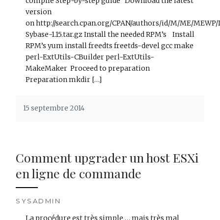
compile Step-by-step guide Download the latest
version
on http://search.cpan.org/CPAN/authors/id/M/ME/MEWP
Sybase-1.15.tar.gz Install the needed RPM’s Install
RPM’s yum install freedts freetds-devel gcc make
perl-ExtUtils-CBuilder perl-ExtUtils-
MakeMaker Proceed to preparation
Preparation mkdir […]
15 septembre 2014
Comment upgrader un host ESXi
en ligne de commande
SYSADMIN
La procédure est très simple … mais très mal