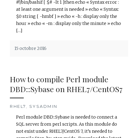
#!/bin/bashif [ $# -lt 1 ]then echo « Syntax error :
at least one argument is needed » echo « Syntax:
$0 string [ -hmbf ] » echo « -h : display only the
hour » echo « -m : display only the minute » echo
[…]
15 octobre 2016
How to compile Perl module
DBD::Sybase on RHEL7/CentOS7
RHEL7
,
SYSADMIN
Perl module DBD::Sybase is needed to connect a
SQL server from perl scripts. As this module do
not exist under RHEL7/CentOS 7, it’s needed to