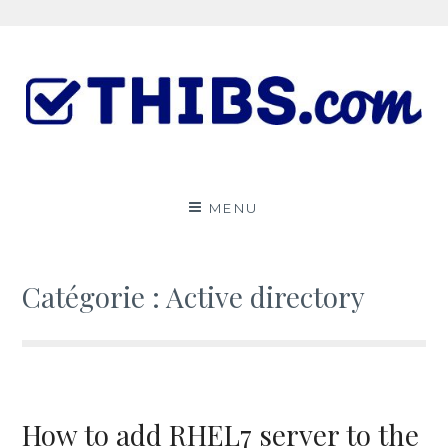
Aller
au
contenu
Le ThibsBlog
UN PEU DE TOUT
MENU
Catégorie :
Active directory
How to add RHEL7 server to the