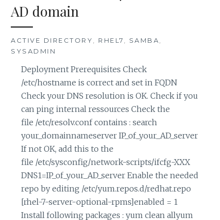
AD domain
ACTIVE DIRECTORY
,
RHEL7
,
SAMBA
,
SYSADMIN
Deployment Prerequisites Check
/etc/hostname is correct and set in FQDN
Check your DNS resolution is OK. Check if you
can ping internal ressources Check the
file /etc/resolv.conf contains : search
your_domainnameserver IP_of_your_AD_server
If not OK, add this to the
file /etc/sysconfig/network-scripts/ifcfg-XXX
DNS1=IP_of_your_AD_server Enable the needed
repo by editing /etc/yum.repos.d/redhat.repo
[rhel-7-server-optional-rpms]enabled = 1
Install following packages : yum clean allyum