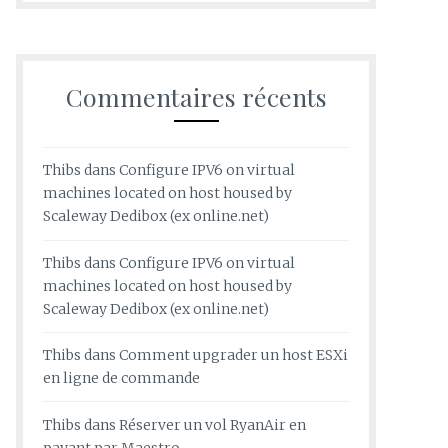
Commentaires récents
Thibs
dans
Configure IPV6 on virtual
machines located on host housed by
Scaleway Dedibox (ex online.net)
Thibs
dans
Configure IPV6 on virtual
machines located on host housed by
Scaleway Dedibox (ex online.net)
Thibs
dans
Comment upgrader un host ESXi
en ligne de commande
Thibs
dans
Réserver un vol RyanAir en
payant par Maestro