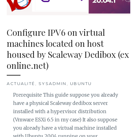
Configure IPV6 on virtual
machines located on host
housed by Scaleway Dedibox (ex
online.net)
ACTUALITÉ
,
SYSADMIN
,
UBUNTU
Prerequisite This guide suppose you already
have a physical Scaleway dedibox server
installed with a hypervisor distribution
(Vmware ESXi 6.5 in my case) It also suppose
you already have a virtual machine installed
with Ubuntu 20.04 running on your