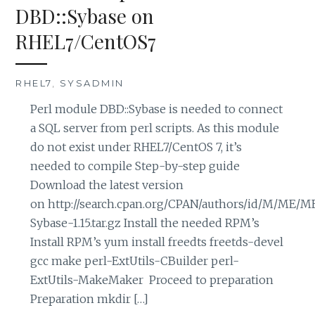
DBD::Sybase on
RHEL7/CentOS7
RHEL7
,
SYSADMIN
Perl module DBD::Sybase is needed to connect
a SQL server from perl scripts. As this module
do not exist under RHEL7/CentOS 7, it’s
needed to compile Step-by-step guide
Download the latest version
on http://search.cpan.org/CPAN/authors/id/M/ME
Sybase-1.15.tar.gz Install the needed RPM’s
Install RPM’s yum install freedts freetds-devel
gcc make perl-ExtUtils-CBuilder perl-
ExtUtils-MakeMaker Proceed to preparation
Preparation mkdir […]