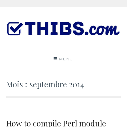
Aller
au
contenu
Le ThibsBlog
UN PEU DE TOUT
MENU
Mois :
septembre 2014
How to compile Perl module