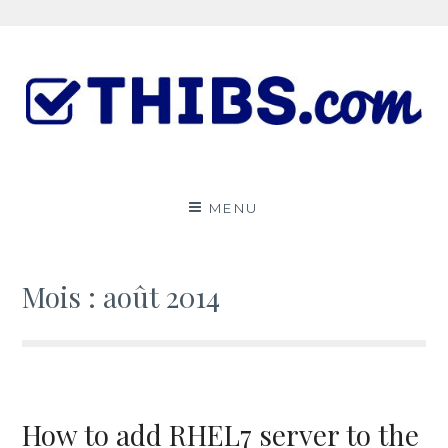
Aller
au
contenu
Le ThibsBlog
UN PEU DE TOUT
MENU
Mois :
août 2014
How to add RHEL7 server to the