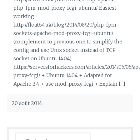
php-fpm-mod-proxy-fcgi-ubuntu/ Easiest
working !
http://float64.uk/blog/2014/08/20/php-fpm-
sockets-apache-mod-proxy-fcgi-ubuntu/
(complement to previous one to simplify the
config and use Unix socket instead of TCP
socket on Ubuntu 14.04)
https://serversforhackers.com/articles/2014/05/05/a
proxy-fcgi/ + Ubuntu 14.04 + Adapted for
Apache 2.4 + use mod_proxy_fcgi + Explain […]
20 août 2014
Rechercher :