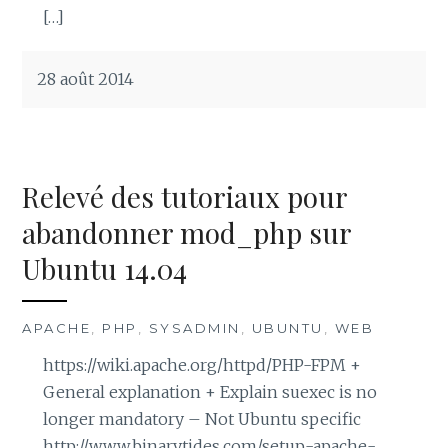
[…]
28 août 2014
Relevé des tutoriaux pour
abandonner mod_php sur
Ubuntu 14.04
APACHE
,
PHP
,
SYSADMIN
,
UBUNTU
,
WEB
https://wiki.apache.org/httpd/PHP-FPM +
General explanation + Explain suexec is no
longer mandatory – Not Ubuntu specific
http://www.binarytides.com/setup-apache-