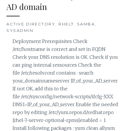
AD domain
ACTIVE DIRECTORY
,
RHEL7
,
SAMBA
,
SYSADMIN
Deployment Prerequisites Check
/etc/hostname is correct and set in FQDN
Check your DNS resolution is OK. Check if you
can ping internal ressources Check the
file /etc/resolv.conf contains : search
your_domainnameserver IP_of_your_AD_server
If not OK, add this to the
file /etc/sysconfig/network-scripts/ifcfg-XXX
DNS1=IP_of_your_AD_server Enable the needed
repo by editing /etc/yum.repos.d/redhat.repo
[rhel-7-server-optional-rpms]enabled = 1
Install following packages : yum clean allyum