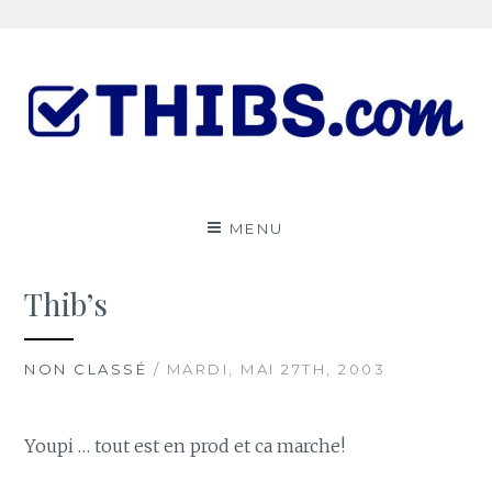
Aller
au
contenu
Le ThibsBlog
UN PEU DE TOUT
MENU
Thib’s
NON CLASSÉ
/ MARDI, MAI 27TH, 2003
Youpi … tout est en prod et ca marche!