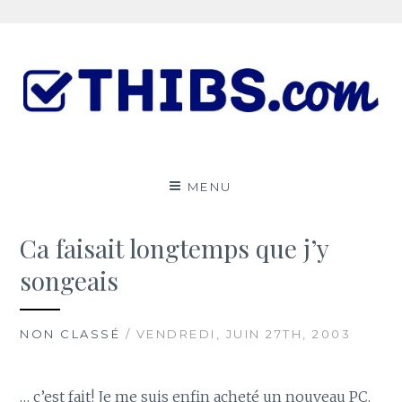
Aller
au
contenu
Le ThibsBlog
UN PEU DE TOUT
MENU
Ca faisait longtemps que j’y
songeais
NON CLASSÉ
/ VENDREDI, JUIN 27TH, 2003
… c’est fait! Je me suis enfin acheté un nouveau PC.