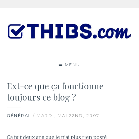
Aller
au
contenu
Le ThibsBlog
UN PEU DE TOUT
MENU
Ext-ce que ça fonctionne
toujours ce blog ?
GÉNÉRAL
/ MARDI, MAI 22ND, 2007
Ca fait deux ans que je n'ai plus rien posté