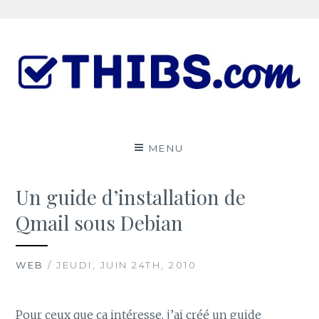
Aller
au
contenu
Le ThibsBlog
UN PEU DE TOUT
MENU
Un guide d’installation de
Qmail sous Debian
WEB
/ JEUDI, JUIN 24TH, 2010
Pour ceux que ça intéresse, j’ai créé un guide