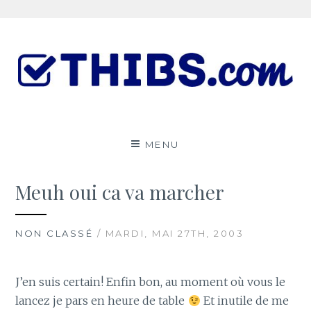
Aller
au
contenu
Le ThibsBlog
UN PEU DE TOUT
MENU
Meuh oui ca va marcher
NON CLASSÉ
/ MARDI, MAI 27TH, 2003
J’en suis certain! Enfin bon, au moment où vous le
lancez je pars en heure de table
Et inutile de me