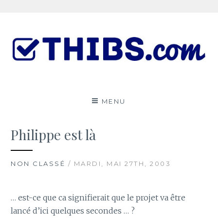
Aller
au
contenu
Le ThibsBlog
UN PEU DE TOUT
MENU
Philippe est là
NON CLASSÉ
/ MARDI, MAI 27TH, 2003
… est-ce que ca signifierait que le projet va être
lancé d’ici quelques secondes … ?