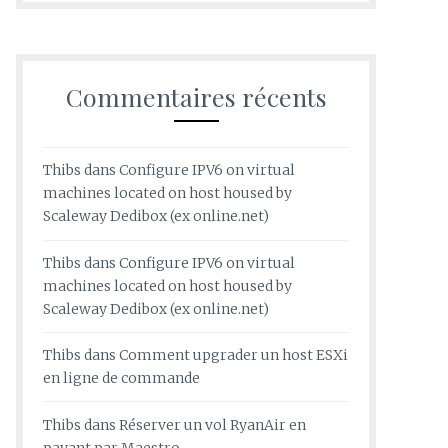
Commentaires récents
Thibs
dans
Configure IPV6 on virtual
machines located on host housed by
Scaleway Dedibox (ex online.net)
Thibs
dans
Configure IPV6 on virtual
machines located on host housed by
Scaleway Dedibox (ex online.net)
Thibs
dans
Comment upgrader un host ESXi
en ligne de commande
Thibs
dans
Réserver un vol RyanAir en
payant par Maestro