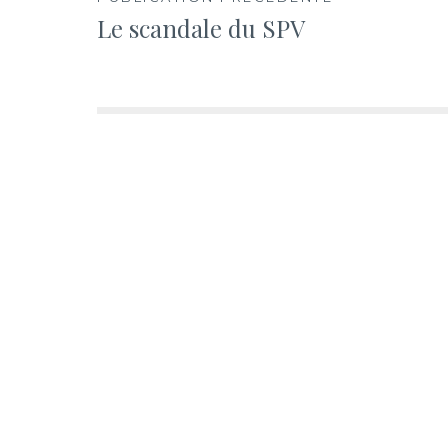
Navigation
Le scandale du SPV
de
l’article