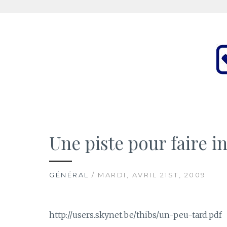
Aller
au
contenu
Le ThibsBlog
UN PEU DE TOUT
Une piste pour faire in
GÉNÉRAL
/ MARDI, AVRIL 21ST, 2009
http://users.skynet.be/thibs/un-peu-tard.pdf