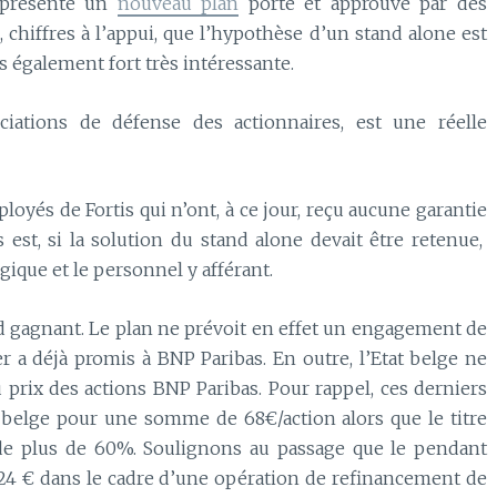
t présenté un
nouveau plan
porté et approuvé par des
 chiffres à l’appui, que l’hypothèse d’un stand alone est
 également fort très intéressante.
ciations de défense des actionnaires, est une réelle
loyés de Fortis qui n’ont, à ce jour, reçu aucune garantie
 est, si la solution du stand alone devait être retenue,
gique et le personnel y afférant.
d gagnant. Le plan ne prévoit en effet un engagement de
er a déjà promis à BNP Paribas. En outre, l’Etat belge ne
u prix des actions BNP Paribas. Pour rappel, ces derniers
t belge pour une somme de 68€/action alors que le titre
 de plus de 60%. Soulignons au passage que le pendant
7.24 € dans le cadre d’une opération de refinancement de