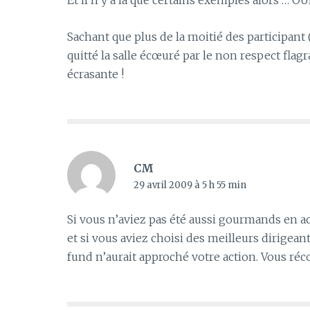
Et il n’y a là que certains exemples alors … O
Sachant que plus de la moitié des participant
quitté la salle écœuré par le non respect flag
écrasante !
CM
29 avril 2009 à 5 h 55 min
Si vous n’aviez pas été aussi gourmands en 
et si vous aviez choisi des meilleurs dirigean
fund n’aurait approché votre action. Vous réc