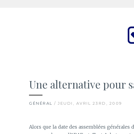
Aller
au
contenu
Le ThibsBlog
UN PEU DE TOUT
Une alternative pour s
GÉNÉRAL
/ JEUDI, AVRIL 23RD, 2009
Alors que la date des assemblées générales 