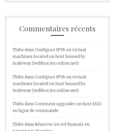
Commentaires récents
Thibs
dans
Configure IPV6 on virtual
machines located on host housed by
Scaleway Dedibox (ex online.net)
Thibs
dans
Configure IPV6 on virtual
machines located on host housed by
Scaleway Dedibox (ex online.net)
Thibs
dans
Comment upgrader un host ESXi
en ligne de commande
Thibs
dans
Réserver un vol RyanAir en
payant par Maestro