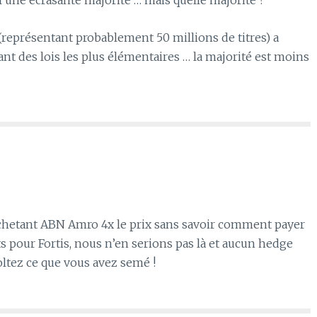
UI une écrasante majorité … mais quelle majorité ?
 (représentant probablement 50 millions de titres) a
rant des lois les plus élémentaires … la majorité est moins
achetant ABN Amro 4x le prix sans savoir comment payer
ts pour Fortis, nous n’en serions pas là et aucun hedge
oltez ce que vous avez semé !