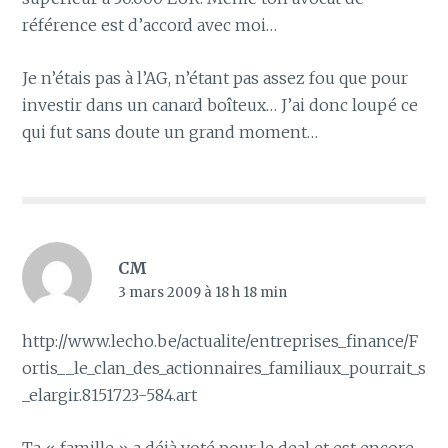
référence est d’accord avec moi…
Je n’étais pas à l’AG, n’étant pas assez fou que pour
investir dans un canard boîteux… J’ai donc loupé ce
qui fut sans doute un grand moment…
CM
3 mars 2009 à 18 h 18 min
http://www.lecho.be/actualite/entreprises_finance/F
ortis__le_clan_des_actionnaires_familiaux_pourrait_s
_elargir.8151723-584.art
Ta « famille » a déjà voté pour le deal et est encore