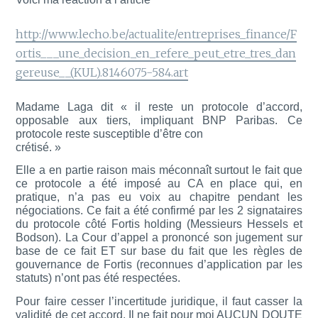
http://www.lecho.be/actualite/entreprises_finance/F
ortis___une_decision_en_refere_peut_etre_tres_dan
gereuse__(KUL).8146075-584.art
Madame Laga dit «
il reste un protocole d’accord,
opposable aux tiers, impliquant BNP Paribas. Ce
protocole reste susceptible d’être con
crétisé. »
Elle a en partie raison mais méconnaît surtout le fait que
ce protocole a été imposé au CA en place qui, en
pratique, n’a pas eu voix au chapitre pendant les
négociations. Ce fait a été confirmé par les 2 signataires
du protocole côté Fortis holding (Messieurs Hessels et
Bodson). La Cour d’appel a prononcé son jugement sur
base de ce fait ET sur base du fait que les règles de
gouvernance de Fortis (reconnues d’application par les
statuts) n’ont pas été respectées.
Pour faire cesser l’incertitude juridique, il faut casser la
validité de cet accord. Il ne fait pour moi AUCUN DOUTE