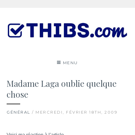
Aller
au
contenu
Le ThibsBlog
UN PEU DE TOUT
MENU
Madame Laga oublie quelque
chose
GÉNÉRAL
/ MERCREDI, FÉVRIER 18TH, 2009
Voici ma réaction à l’article